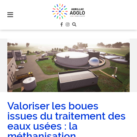
plan
du
site
aller
au
menu
aller au
contenu
Valoriser les boues
issues du traitement des
eaux usées : la
méthanisation