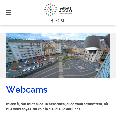
plan
du
site
aller
au
menu
aller au
contenu
Webcams
Mises à jour toutes les 10 secondes, elles vous permettent, où
que vous soyez, de voir le ciel bleu d'Aurillac !