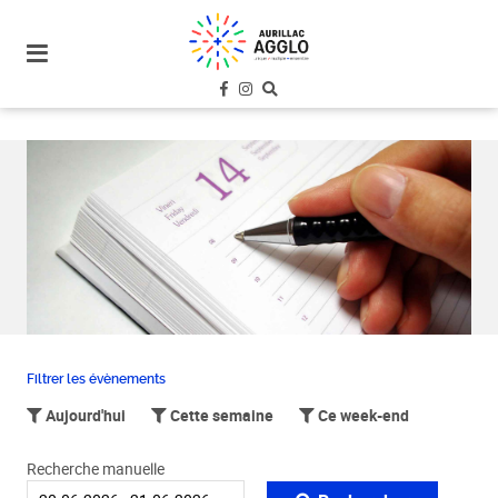
plan
du
site
aller
au
menu
aller au
contenu
Filtrer les évènements
Aujourd'hui
Cette semaine
Ce week-end
Recherche manuelle