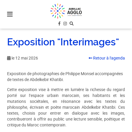
plan
du
site
aller
au
Exposition "Interimages"
menu
aller au
contenu
le 12 mai 2026
Retour à l'agenda
Exposition de photographies de Philippe Monsel accompagnées
de textes de Abdelkebir Khatibi.
Cette exposition vise à mettre en lumière la richesse du regard
porté sur l’espace urbain marocain, ses habitants et les
mutations sociétales, en résonance avec les textes du
philosophe, écrivain et poète marocain Abdelkebir Khatibi. Ces
textes, choisis pour entrer en dialogue avec les images,
contribueront à offrir au public une lecture sensible, poétique et
critique du Maroc contemporain.