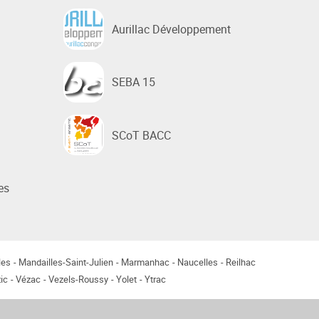
Aurillac Développement
SEBA 15
SCoT BACC
es
les
Mandailles-Saint-Julien
Marmanhac
Naucelles
Reilhac
ic
Vézac
Vezels-Roussy
Yolet
Ytrac