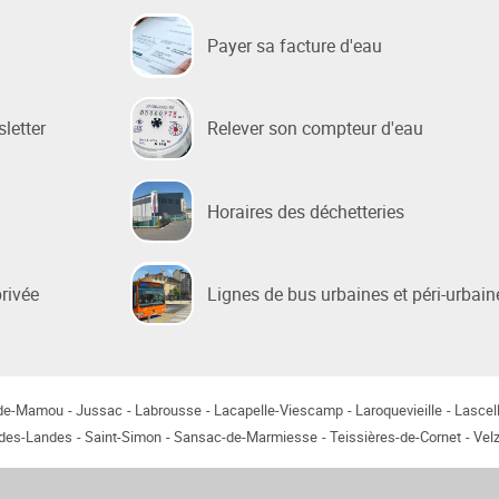
Payer sa facture d'eau
 sociale
 de la Ville
sletter
Relever son compteur d'eau
e Renouvellement Urbain
ntons Marmiers"
 d'Attribution des
Horaires des déchetteries
ts Sociaux
des gens du voyage
privée
Lignes de bus urbaines et péri-urbain
-de-Mamou
Jussac
Labrousse
Lacapelle-Viescamp
Laroquevieille
Lascel
-des-Landes
Saint-Simon
Sansac-de-Marmiesse
Teissières-de-Cornet
Velz