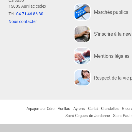
CS 80501
15005 Aurillac cedex
Marchés publics
Tél :
04 71 46 86 30
Habitat / Urbanisme
Cohésion
Nous contacter
Opération BIMBY-BUNTI
Politique
S'inscrire à la new
OPAH 2023-2027
Projet d
"Ré-inve
Label Meublé Certifié
Politique
Mentions légales
Permis de construire
Logemen
Plan Local d'Urbanisme
Accueil 
intercommunal - PLUi
Respect de la vie 
Révision du PLUi-H
PLUi - Sites Patrimoniaux
Remarquables
Programme Local de l'Habitat
Arpajon-sur-Cère
Aurillac
Ayrens
Carlat
Crandelles
Giou
Saint-Cirgues-de-Jordanne
Saint-Paul
Règlement Local de Publicité
intercommunal - RLPi