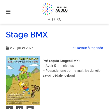
plan
du
site
aller
au
Stage BMX
menu
aller au
contenu
le 23 juillet 2026
Retour à l'agenda
Pré-requis Stages BMX :
– Avoir 5 ans révolus
– Posséder une bonne maitrise du vélo,
savoir pédaler debout