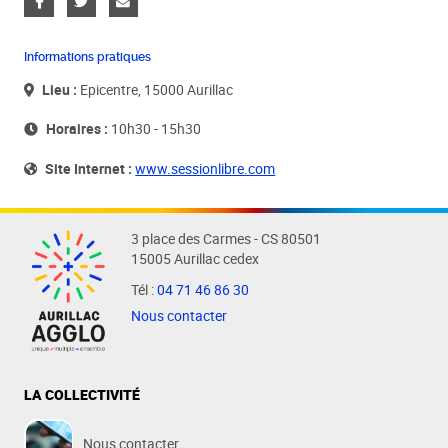
Informations pratiques
Lieu :
Epicentre, 15000 Aurillac
Horaires :
10h30 - 15h30
Site Internet :
www.sessionlibre.com
3 place des Carmes - CS 80501
15005 Aurillac cedex
Tél :
04 71 46 86 30
Nous contacter
LA COLLECTIVITÉ
Nous contacter