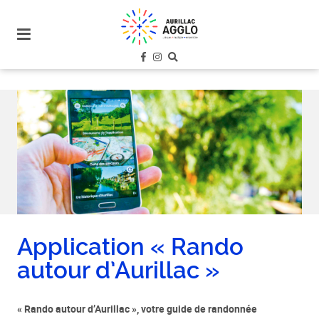
plan
du
site
aller
au
menu
aller au
contenu
Application « Rando
autour d’Aurillac »
« Rando autour d’Aurillac », votre guide de randonnée