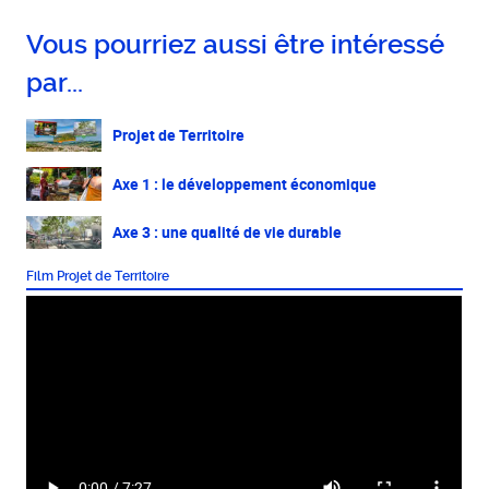
Vous pourriez aussi être intéressé
par...
Projet de Territoire
Axe 1 : le développement économique
Axe 3 : une qualité de vie durable
Film Projet de Territoire