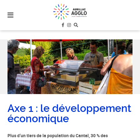
plan
du
site
aller
au
menu
aller au
contenu
Axe 1 : le développement
économique
Plus d’un tiers de la population du Cantal, 30 % des