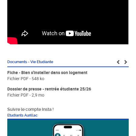
Documents - Vie Etudiante
Fiche - Bien s'installer dans son logement
Fic
Fichier PDF - 548 ko
Fic
Dossier de presse - rentrée étudiante 25/26
Fly
Fichier PDF - 2,9 mo
Fic
Suivre le compte Insta !
Etudiants Aurillac