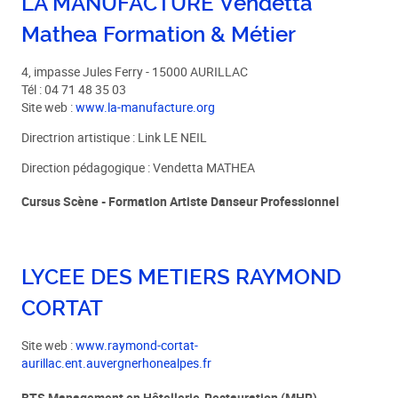
LA MANUFACTURE Vendetta
Mathea Formation & Métier
4, impasse Jules Ferry - 15000 AURILLAC
Tél : 04 71 48 35 03
Site web :
www.la-manufacture.org
Directrion artistique : Link LE NEIL
Direction pédagogique : Vendetta MATHEA
Cursus Scène - Formation Artiste Danseur Professionnel
LYCEE DES METIERS RAYMOND
CORTAT
Site web :
www.raymond-cortat-
aurillac.ent.auvergnerhonealpes.fr
BTS Management en Hôtellerie-Restauration (MHR)