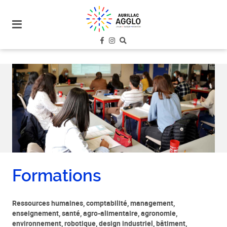
plan
du
site
aller
au
menu
aller au
contenu
Formations
Ressources humaines, comptabilité, management,
enseignement, santé, agro-alimentaire, agronomie,
environnement, robotique, design industriel, bâtiment,