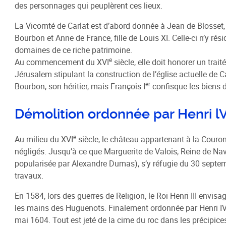
des personnages qui peuplèrent ces lieux.
La Vicomté de Carlat est d’abord donnée à Jean de Blosset,
Bourbon et Anne de France, fille de Louis XI. Celle-ci n’y r
domaines de ce riche patrimoine.
e
Au commencement du XVI
siècle, elle doit honorer un tra
Jérusalem stipulant la construction de l’église actuelle de 
er
Bourbon, son héritier, mais François I
confisque les biens d
Démolition ordonnée par Henri l
e
Au milieu du XVI
siècle, le château appartenant à la Couron
négligés. Jusqu’à ce que Marguerite de Valois, Reine de Nav
popularisée par Alexandre Dumas), s’y réfugie du 30 septe
travaux.
En 1584, lors des guerres de Religion, le Roi Henri III envisa
les mains des Huguenots. Finalement ordonnée par Henri IV, 
mai 1604. Tout est jeté de la cime du roc dans les précipices