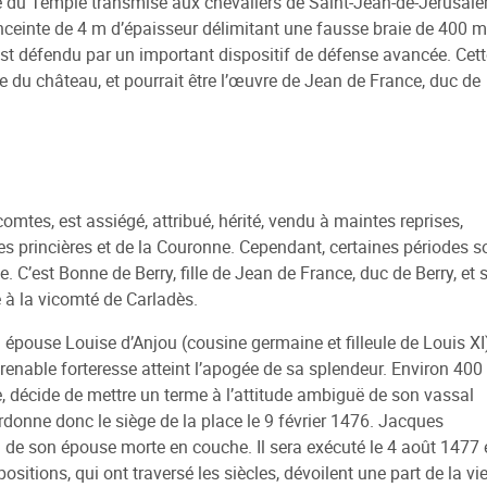
rie du Temple transmise aux chevaliers de Saint-Jean-de-Jérusal
nceinte de 4 m d’épaisseur délimitant une fausse braie de 400 m
est défendu par un important dispositif de défense avancée. Cett
ce du château, et pourrait être l’œuvre de Jean de France, duc de
icomtes, est assiégé, attribué, hérité, vendu à maintes reprises,
es princières et de la Couronne. Cependant, certaines périodes s
. C’est Bonne de Berry, fille de Jean de France, duc de Berry, et 
à la vicomté de Carladès.
épouse Louise d’Anjou (cousine germaine et filleule de Louis XI
mprenable forteresse atteint l’apogée de sa splendeur. Environ 400
se, décide de mettre un terme à l’attitude ambiguë de son vassal
 ordonne donc le siège de la place le 9 février 1476. Jacques
n de son épouse morte en couche. Il sera exécuté le 4 août 1477 
sitions, qui ont traversé les siècles, dévoilent une part de la vi