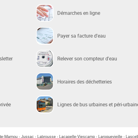
Démarches en ligne
Payer sa facture d'eau
sletter
Relever son compteur d'eau
Horaires des déchetteries
privée
Lignes de bus urbaines et péri-urbain
-de-Mamou
Jussac
Labrousse
Lacapelle-Viescamp
Laroquevieille
Lascel