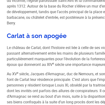
du vicomte, l’église paroissiale Saint-Avit et la commande
Schéma de COhérence Territoriale
après 1312. Autour de la base du Rocher s’élève un mur d’e
de développement, tandis que l’accès principal de la place 
barbacane, ou châtelet d’entrée, est postérieure à la présen
Berry.
Carlat à son apogée
Le château de Carlat, dont l’histoire est liée à celle de ses v
passant alternativement entre les mains de plusieurs famill
particulièrement marquantes pour l’évolution de la forteresse
e
époux qui donneront au XIV
siècle une importance majeure 
e
Au XV
siècle, Jacques d’Armagnac, duc de Nemours, et son 
font de Carlat leur résidence principale. C’est alors que l’i
personnes y résident lorsque Louis XI, obsédé par la traitri
dont les invités ont parfois des allures de conspirateurs. Il
d’Armagnac se rend au bout d’un mois, suite à la disparitio
ses biens confisqués à la suite d’un long procès dont les dépo