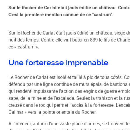
Sur le Rocher de Carlat était jadis édifié un château. Cont
C’est la première mention connue de ce "castrum".
Habitat / Urbanisme
Cohésion
Opération BIMBY-BUNTI
Politique
Sur le Rocher de Carlat était jadis édifié un château, siège d
OPAH 2023-2027
Projet d
nuit des temps. Contre elle vint buter en 839 le fils de Cha
"Ré-inve
ce « castrum ».
Label Meublé Certifié
Politique
Permis de construire
Une forteresse imprenable
Logemen
Plan Local d'Urbanisme
Accueil 
intercommunal - PLUi
Le Rocher de Carlat est isolé et taillé à pic de tous côtés
Révision du PLUi-H
défendu par une ligne continue de murs épais, de bastions e
PLUi - Sites Patrimoniaux
qui rendent impuissante l’action des engins de guerre employ
Remarquables
sape, de la mine et de l’escalade. Seules la trahison et la ru
creusé dans le roc qui permet l’accès à la forteresse. L’ence
Programme Local de l'Habitat
Gailhar » vers la pointe orientale du Rocher.
Règlement Local de Publicité
intercommunal - RLPi
A l’intérieur, autour d’une vaste place d’armes, se trouvent 