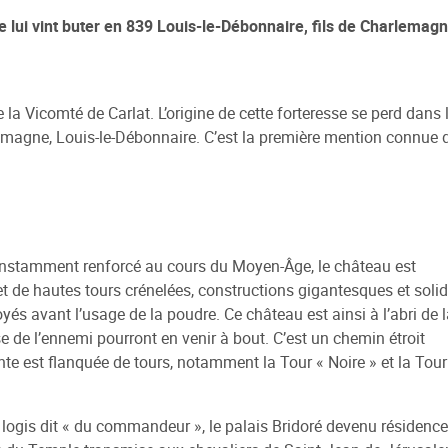
re lui vint buter en 839 Louis-le-Débonnaire, fils de Charlemagn
 sociale
 de la Ville
e la Vicomté de Carlat. L’origine de cette forteresse se perd dans 
e Renouvellement Urbain
rlemagne, Louis-le-Débonnaire. C’est la première mention connue 
ntons Marmiers"
 d'Attribution des
ts Sociaux
des gens du voyage
. Constamment renforcé au cours du Moyen-Âge, le château est
t de hautes tours crénelées, constructions gigantesques et soli
és avant l’usage de la poudre. Ce château est ainsi à l’abri de l
se de l’ennemi pourront en venir à bout. C’est un chemin étroit
inte est flanquée de tours, notamment la Tour « Noire » et la Tour
le logis dit « du commandeur », le palais Bridoré devenu résidence