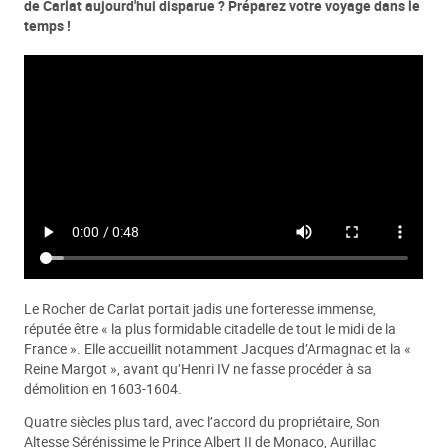
de Carlat aujourd'hui disparue ? Préparez votre voyage dans le
temps !
Le Rocher de Carlat portait jadis une forteresse immense,
réputée être « la plus formidable citadelle de tout le midi de la
France ». Elle accueillit notamment Jacques d’Armagnac et la «
Reine Margot », avant qu’Henri IV ne fasse procéder à sa
démolition en 1603-1604.
Quatre siècles plus tard, avec l’accord du propriétaire, Son
Altesse Sérénissime le Prince Albert II de Monaco, Aurillac