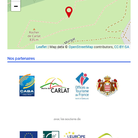
−
Leaflet
| Map data ©
OpenStreetMap
contributors,
CC-BY-SA
Nos partenaires