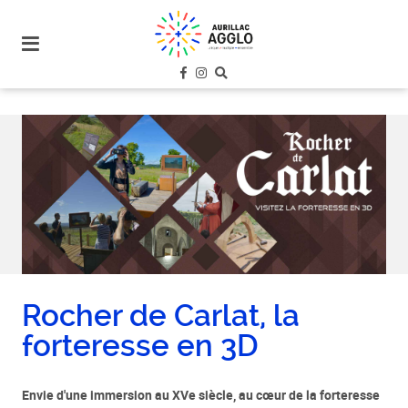
plan
du
site
aller
au
menu
aller au
contenu
Rocher de Carlat, la
forteresse en 3D
Envie d'une immersion au XVe siècle, au cœur de la forteresse