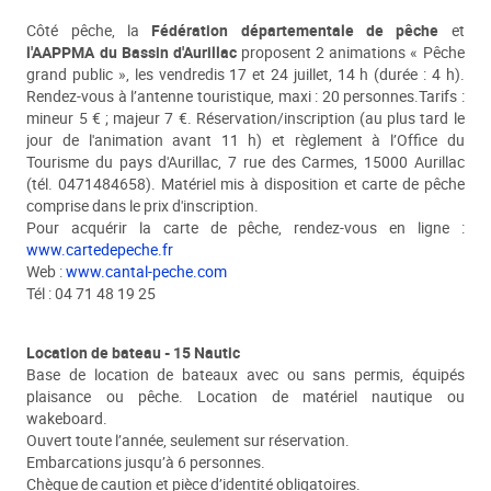
Côté pêche, la
Fédération départementale de pêche
et
l'AAPPMA du Bassin d'Aurillac
proposent 2 animations « Pêche
grand public », les vendredis 17 et 24 juillet, 14 h (durée : 4 h).
Rendez-vous à l’antenne touristique, maxi : 20 personnes.Tarifs :
mineur 5 € ; majeur 7 €. Réservation/inscription (au plus tard le
jour de l'animation avant 11 h) et règlement à l’Office du
Tourisme du pays d'Aurillac, 7 rue des Carmes, 15000 Aurillac
(tél. 0471484658). Matériel mis à disposition et carte de pêche
comprise dans le prix d'inscription.
Pour acquérir la carte de pêche, rendez-vous en ligne :
www.cartedepeche.fr
Web :
www.cantal-peche.com
Tél : 04 71 48 19 25
Location de bateau - 15 Nautic
Base de location de bateaux avec ou sans permis, équipés
plaisance ou pêche. Location de matériel nautique ou
wakeboard.
Ouvert toute l’année, seulement sur réservation.
Embarcations jusqu’à 6 personnes.
Chèque de caution et pièce d’identité obligatoires.