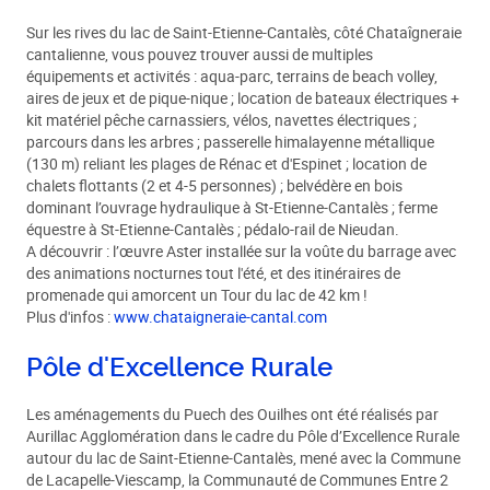
Sur les rives du lac de Saint-Etienne-Cantalès, côté Chataîgneraie
cantalienne, vous pouvez trouver aussi de multiples
équipements et activités : aqua-parc, terrains de beach volley,
aires de jeux et de pique-nique ; location de bateaux électriques +
kit matériel pêche carnassiers, vélos, navettes électriques ;
parcours dans les arbres ; passerelle himalayenne métallique
(130 m) reliant les plages de Rénac et d'Espinet ; location de
chalets flottants (2 et 4-5 personnes) ; belvédère en bois
dominant l’ouvrage hydraulique à St-Etienne-Cantalès ; ferme
équestre à St-Etienne-Cantalès ; pédalo-rail de Nieudan.
A découvrir : l’œuvre Aster installée sur la voûte du barrage avec
des animations nocturnes tout l'été, et des itinéraires de
promenade qui amorcent un Tour du lac de 42 km !
Plus d'infos :
www.chataigneraie-cantal.com
Pôle d'Excellence Rurale
Les aménagements du Puech des Ouilhes ont été réalisés par
Aurillac Agglomération dans le cadre du Pôle d’Excellence Rurale
autour du lac de Saint-Etienne-Cantalès, mené avec la Commune
de Lacapelle-Viescamp, la Communauté de Communes Entre 2