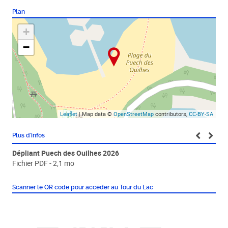
Plan
+
−
Leaflet
| Map data ©
OpenStreetMap
contributors,
CC-BY-SA
Plus d'infos
Dépliant Puech des Ouilhes 2026
Fichier PDF - 2,1 mo
Scanner le QR code pour accéder au Tour du Lac