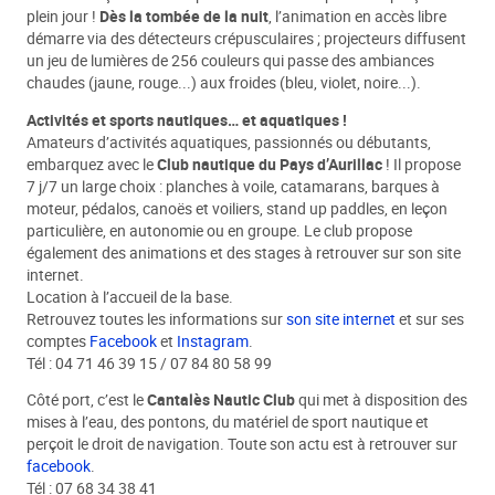
plein jour !
Dès la tombée de la nuit
, l’animation en accès libre
démarre via des détecteurs crépusculaires ; projecteurs diffusent
un jeu de lumières de 256 couleurs qui passe des ambiances
chaudes (jaune, rouge...) aux froides (bleu, violet, noire...).
Activités et sports nautiques… et aquatiques !
Amateurs d’activités aquatiques, passionnés ou débutants,
embarquez avec le
Club nautique du Pays d’Aurillac
! Il propose
7 j/7 un large choix : planches à voile, catamarans, barques à
moteur, pédalos, canoës et voiliers, stand up paddles, en leçon
particulière, en autonomie ou en groupe. Le club propose
également des animations et des stages à retrouver sur son site
internet.
Location à l’accueil de la base.
Retrouvez toutes les informations sur
son site internet
et sur ses
comptes
Facebook
et
Instagram
.
Tél : 04 71 46 39 15 / 07 84 80 58 99
Côté port, c’est le
Cantalès Nautic Club
qui met à disposition des
mises à l’eau, des pontons, du matériel de sport nautique et
perçoit le droit de navigation. Toute son actu est à retrouver sur
facebook
.
Tél : 07 68 34 38 41