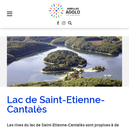
plan
du
site
aller
au
menu
aller au
contenu
Lac de Saint-Etienne-
Cantalès
Les rives du lac de Saint-Etienne-Cantalès sont propices à de