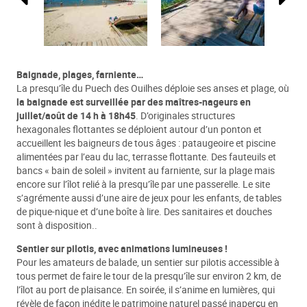
Baignade, plages, farniente…
La presqu’île du Puech des Ouilhes déploie ses anses et plage, où
la baignade est surveillée par des maîtres-nageurs en
juillet/août de 14 h à 18h45
. D’originales structures
hexagonales flottantes se déploient autour d’un ponton et
accueillent les baigneurs de tous âges : pataugeoire et piscine
alimentées par l’eau du lac, terrasse flottante. Des fauteuils et
bancs « bain de soleil » invitent au farniente, sur la plage mais
encore sur l’îlot relié à la presqu’île par une passerelle. Le site
s’agrémente aussi d’une aire de jeux pour les enfants, de tables
de pique-nique et d’une boîte à lire. Des sanitaires et douches
sont à disposition..
Sentier sur pilotis, avec animations lumineuses !
Pour les amateurs de balade, un sentier sur pilotis accessible à
tous permet de faire le tour de la presqu’île sur environ 2 km, de
l’îlot au port de plaisance. En soirée, il s’anime en lumières, qui
révèle de façon inédite le patrimoine naturel passé inaperçu en