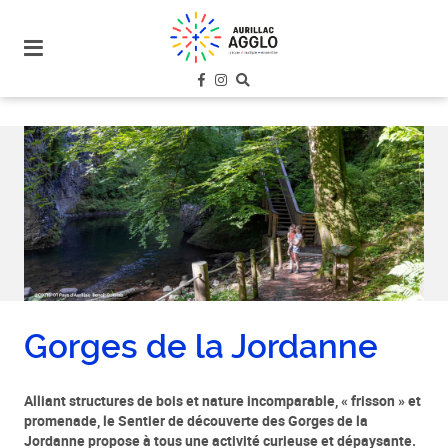
plan
du
site
aller
au
menu
aller au
contenu
Gorges de la Jordanne
Alliant structures de bois et nature incomparable, « frisson » et
promenade, le Sentier de découverte des Gorges de la
Jordanne propose à tous une activité curieuse et dépaysante.