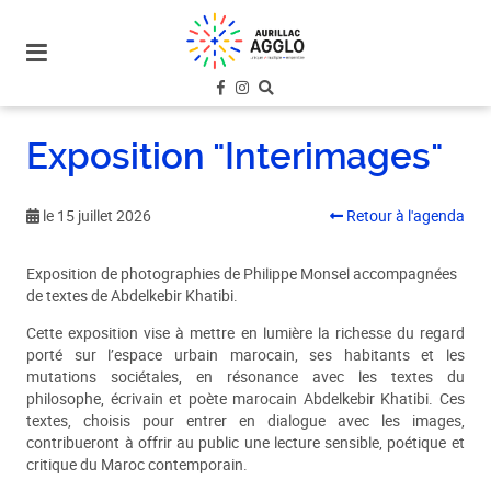
plan
du
site
aller
au
Exposition "Interimages"
menu
aller au
contenu
le 15 juillet 2026
Retour à l'agenda
Exposition de photographies de Philippe Monsel accompagnées
de textes de Abdelkebir Khatibi.
Cette exposition vise à mettre en lumière la richesse du regard
porté sur l’espace urbain marocain, ses habitants et les
mutations sociétales, en résonance avec les textes du
philosophe, écrivain et poète marocain Abdelkebir Khatibi. Ces
textes, choisis pour entrer en dialogue avec les images,
contribueront à offrir au public une lecture sensible, poétique et
critique du Maroc contemporain.