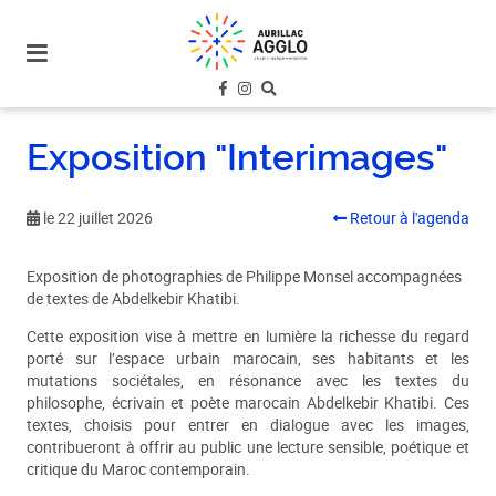
plan
du
site
aller
au
Exposition "Interimages"
menu
aller au
contenu
le 22 juillet 2026
Retour à l'agenda
Exposition de photographies de Philippe Monsel accompagnées
de textes de Abdelkebir Khatibi.
Cette exposition vise à mettre en lumière la richesse du regard
porté sur l’espace urbain marocain, ses habitants et les
mutations sociétales, en résonance avec les textes du
philosophe, écrivain et poète marocain Abdelkebir Khatibi. Ces
textes, choisis pour entrer en dialogue avec les images,
contribueront à offrir au public une lecture sensible, poétique et
critique du Maroc contemporain.