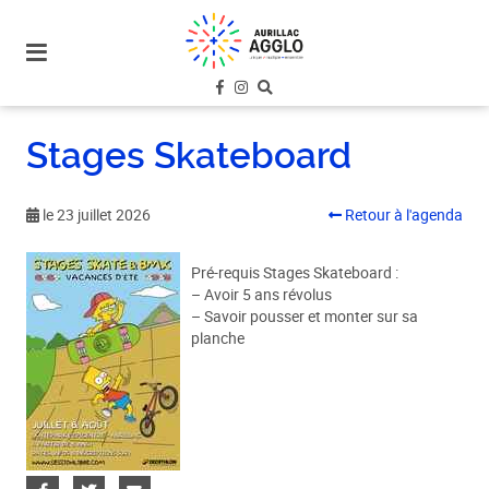
plan
du
site
aller
au
Stages Skateboard
menu
aller au
contenu
le 23 juillet 2026
Retour à l'agenda
Pré-requis Stages Skateboard :
– Avoir 5 ans révolus
– Savoir pousser et monter sur sa
planche