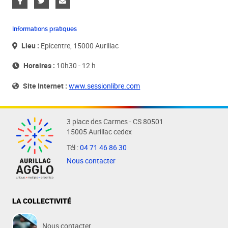
Informations pratiques
Lieu :
Epicentre, 15000 Aurillac
Horaires :
10h30 - 12 h
Site Internet :
www.sessionlibre.com
3 place des Carmes - CS 80501
15005 Aurillac cedex
Tél :
04 71 46 86 30
Nous contacter
LA COLLECTIVITÉ
Nous contacter