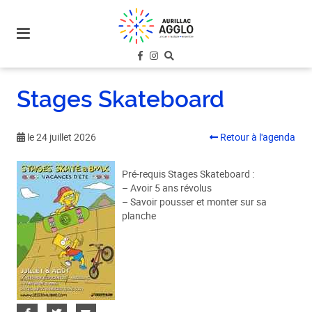
plan
du
site
aller
au
Stages Skateboard
menu
aller au
contenu
le 24 juillet 2026
Retour à l'agenda
Pré-requis Stages Skateboard :
– Avoir 5 ans révolus
– Savoir pousser et monter sur sa
planche