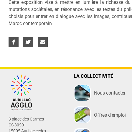
Cette exposition vise à mettre en lumière la richesse du
Eau
Entreprendre
Sports
Territoire
Assaini
Etudier
Nature /
mutations sociétales, en résonance avec les textes du phil
Fonctio
choisis pour entrer en dialogue avec les images, contribuero
Eau potable
Actions économiques d'Aurillac
Centre Aquatique
Nos 25 communes
Assainis
Enseigne
Lac de S
Maroc contemporain.
Les élus
Agglo
Relever mon compteur
Boulodrome
Projet de Territoire
Assainis
Formati
Gorges d
Les inst
Zones d'Activités
Payer ma facture
Stade Jean Alric
Accès
Réseau d
Logement
Randonné
Les docu
Pôle Immobilier d'Entreprises
Stade d'Athlétisme
Payer ma
Centre d’
Les com
Pépinière de logements
collectif
Epicentre
Station 
Les serv
Espaces réceptifs - Evénements
La Plante
entreprises
Les bud
Rocher d
LA COLLECTIVITÉ
S'inscrire à la newsletter éco
Station d
La Balad
Nous contacter
Pays d'Ar
Offres d'emploi
3 place des Carmes -
CS 80501
15005 Aurillac cedex