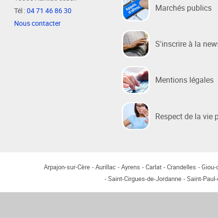
Marchés publics
Tél :
04 71 46 86 30
Nous contacter
Habitat / Urbanisme
Cohésion
S'inscrire à la new
Opération BIMBY-BUNTI
Politique
OPAH 2023-2027
Projet d
"Ré-inve
Mentions légales
Label Meublé Certifié
Politique
Permis de construire
Logemen
Plan Local d'Urbanisme
Respect de la vie 
Accueil 
intercommunal - PLUi
Révision du PLUi-H
PLUi - Sites Patrimoniaux
Remarquables
Arpajon-sur-Cère
Aurillac
Ayrens
Carlat
Crandelles
Giou
Programme Local de l'Habitat
Saint-Cirgues-de-Jordanne
Saint-Paul
Règlement Local de Publicité
intercommunal - RLPi