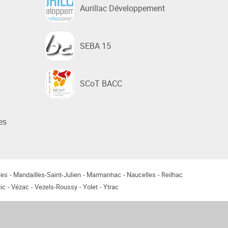
Aurillac Développement
SEBA 15
SCoT BACC
es
les
Mandailles-Saint-Julien
Marmanhac
Naucelles
Reilhac
ic
Vézac
Vezels-Roussy
Yolet
Ytrac