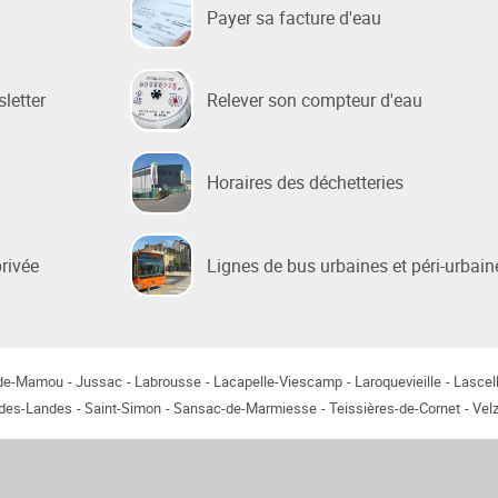
Payer sa facture d'eau
 sociale
sletter
Relever son compteur d'eau
 de la Ville
e Renouvellement Urbain
ntons Marmiers"
Horaires des déchetteries
 d'Attribution des
ts Sociaux
privée
Lignes de bus urbaines et péri-urbain
des gens du voyage
-de-Mamou
Jussac
Labrousse
Lacapelle-Viescamp
Laroquevieille
Lascel
-des-Landes
Saint-Simon
Sansac-de-Marmiesse
Teissières-de-Cornet
Velz