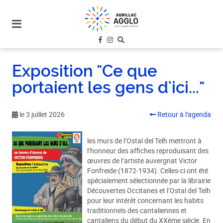
plan
du
site
aller
au
Exposition "Ce que
menu
portaient les gens d'ici..."
aller au
contenu
le 3 juillet 2026
Retour à l'agenda
les murs de l’Ostal del Telh mettront à
l’honneur des affiches reproduisant des
œuvres de l’artiste auvergnat Victor
Fonfreide (1872-1934). Celles-ci ont été
spécialement sélectionnée par la librairie
Découvertes Occitanes et l’Ostal del Telh
pour leur intérêt concernant les habits
traditionnels des cantaliennes et
cantaliens du début du XXème siècle. En