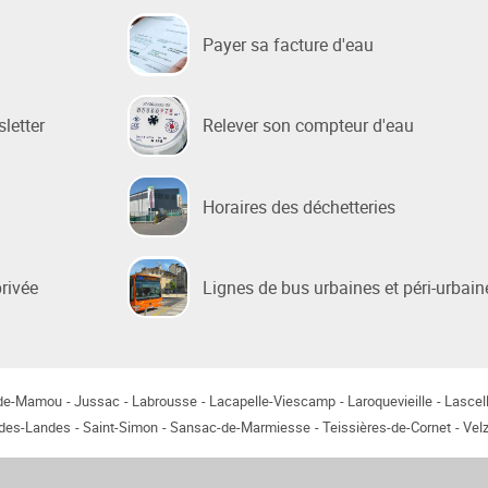
Payer sa facture d'eau
 sociale
 de la Ville
sletter
Relever son compteur d'eau
e Renouvellement Urbain
ntons Marmiers"
 d'Attribution des
Horaires des déchetteries
ts Sociaux
des gens du voyage
privée
Lignes de bus urbaines et péri-urbain
-de-Mamou
Jussac
Labrousse
Lacapelle-Viescamp
Laroquevieille
Lascel
-des-Landes
Saint-Simon
Sansac-de-Marmiesse
Teissières-de-Cornet
Velz