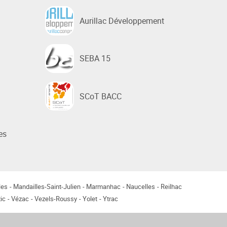
Aurillac Développement
SEBA 15
SCoT BACC
es
les
Mandailles-Saint-Julien
Marmanhac
Naucelles
Reilhac
ic
Vézac
Vezels-Roussy
Yolet
Ytrac