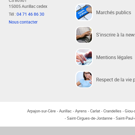
CS 80501
15005 Aurillac cedex
Marchés publics
Tél :
04 71 46 86 30
Habitat / Urbanisme
Cohésion
Nous contacter
Opération BIMBY-BUNTI
Politique
S'inscrire à la new
OPAH 2023-2027
Projet d
"Ré-inve
Label Meublé Certifié
Politique
Mentions légales
Permis de construire
Logemen
Plan Local d'Urbanisme
Accueil 
intercommunal - PLUi
Respect de la vie 
Révision du PLUi-H
PLUi - Sites Patrimoniaux
Remarquables
Programme Local de l'Habitat
Arpajon-sur-Cère
Aurillac
Ayrens
Carlat
Crandelles
Giou
Saint-Cirgues-de-Jordanne
Saint-Paul
Règlement Local de Publicité
intercommunal - RLPi