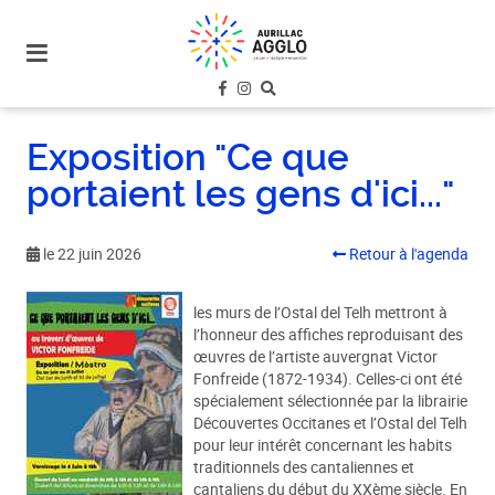
plan
du
site
aller
au
Exposition "Ce que
menu
portaient les gens d'ici..."
aller au
contenu
le 22 juin 2026
Retour à l'agenda
les murs de l’Ostal del Telh mettront à
l’honneur des affiches reproduisant des
œuvres de l’artiste auvergnat Victor
Fonfreide (1872-1934). Celles-ci ont été
spécialement sélectionnée par la librairie
Découvertes Occitanes et l’Ostal del Telh
pour leur intérêt concernant les habits
traditionnels des cantaliennes et
cantaliens du début du XXème siècle. En